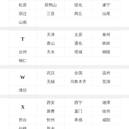
松原
双鸭山
绥化
遂宁
宿迁
三亚
商丘
汕尾
山南
天津
太原
泰州
T
唐山
通化
铁岭
台州
天水
塔城
铜陵
铜仁
武汉
全国
温州
W
无锡
乌鲁木齐
芜湖
潍坊
西安
西宁
湘潭
X
襄樊
厦门
徐州
邢台
忻州
孝感
咸阳
仙桃
新乡