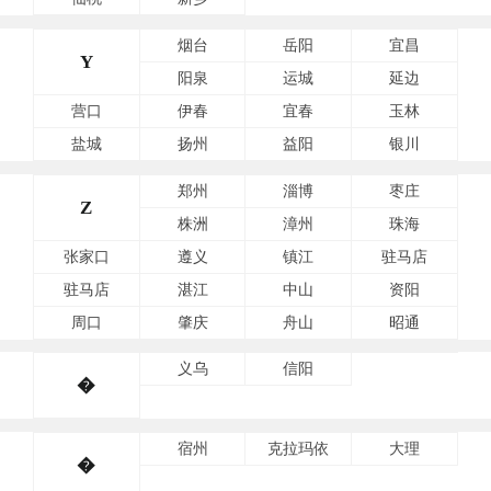
烟台
岳阳
宜昌
Y
阳泉
运城
延边
营口
伊春
宜春
玉林
盐城
扬州
益阳
银川
郑州
淄博
枣庄
Z
株洲
漳州
珠海
张家口
遵义
镇江
驻马店
驻马店
湛江
中山
资阳
周口
肇庆
舟山
昭通
义乌
信阳
�
宿州
克拉玛依
大理
�