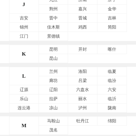
J
荆州
嘉兴
金华
吉安
晋中
晋城
吉林
锦州
佳木斯
鸡西
简阳
江门
景德镇
昆明
开封
喀什
K
昆山
兰州
洛阳
临夏
L
廊坊
吕梁
临汾
辽源
辽阳
六盘水
六安
乐山
拉萨
丽水
临沂
连云港
凉山
泸州
陇南
马鞍山
牡丹江
绵阳
M
茂名