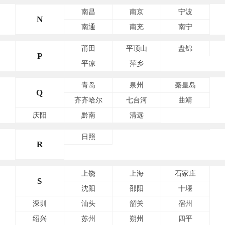
南昌
南京
宁波
N
南通
南充
南宁
莆田
平顶山
盘锦
P
平凉
萍乡
青岛
泉州
秦皇岛
Q
齐齐哈尔
七台河
曲靖
庆阳
黔南
清远
日照
R
上饶
上海
石家庄
S
沈阳
邵阳
十堰
深圳
汕头
韶关
宿州
绍兴
苏州
朔州
四平