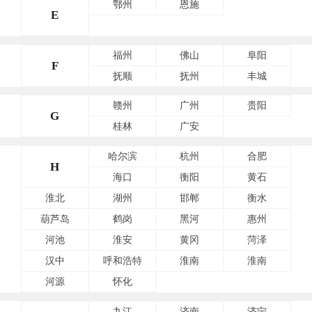
鄂州
恩施
E
福州
佛山
阜阳
F
抚顺
抚州
丰城
赣州
广州
贵阳
G
桂林
广安
哈尔滨
杭州
合肥
H
海口
衡阳
黄石
淮北
湖州
邯郸
衡水
葫芦岛
鹤岗
黑河
惠州
河池
淮安
黄冈
菏泽
汉中
呼和浩特
淮南
淮南
河源
怀化
九江
济南
济宁