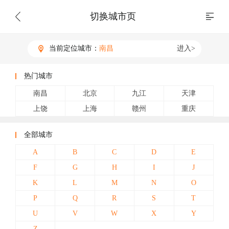
切换城市页
当前定位城市：
南昌
进入>
热门城市
南昌
北京
九江
天津
上饶
上海
赣州
重庆
全部城市
A
B
C
D
E
F
G
H
I
J
K
L
M
N
O
P
Q
R
S
T
U
V
W
X
Y
Z