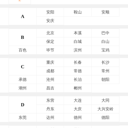
安阳
鞍山
安顺
A
安庆
北京
本溪
巴中
B
保定
白城
白山
百色
毕节
滨州
宝鸡
重庆
长春
长沙
C
成都
常德
常州
承德
沧州
长治
朝阳
潮州
昌吉
郴州
东营
大连
大同
D
丹东
大庆
大兴安岭
东莞
达州
德州
德阳